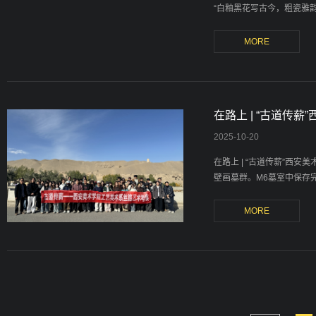
“白釉黑花写古今，粗瓷雅韵
在路上 | “古道传
2025
-
10-20
在路上 | “古道传薪”西
壁画墓群。M6墓室中保存完